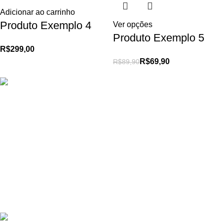
Adicionar ao carrinho
Produto Exemplo 4
Ver opções
Produto Exemplo 5
R$
299,00
R$
69,90
R$
89,90
Trabalhamos somente com produtos de qualidade. Confira e
comprove!
Centro, Guaratinguetá-SP
Telefone: (99) 3342-XXXX
Whats: (99) 99453-XXXX
Produtos Recentes