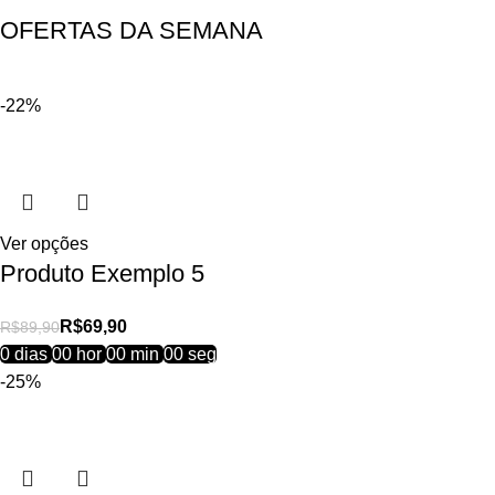
OFERTAS DA SEMANA
-22%
Ver opções
Produto Exemplo 5
R$
69,90
R$
89,90
0
dias
00
hor
00
min
00
seg
-25%