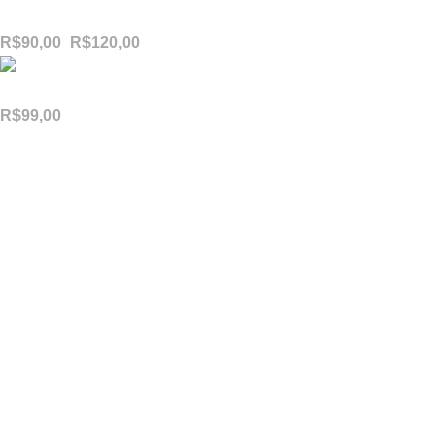
Produto Exemplo 8
R$
90,00
–
R$
120,00
Produto Exemplo 7
R$
99,00
Menu de Rodapé
Nova Coleção
Moda Feminina
Moda Masculina
Últimas do Blog
Perfil Instagram
Links Úteis
Politica de Privacidade
Política de Devoluções
Termos & Condições