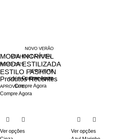
NOVO VERÃO
MODA INCRÍVEL
MELHOR DA MODA
MODA ESTILIZADA
NOVO 2025
ESTILO FASHION
APROVEITE
Produtos Recentes
Compre Agora
CORRA E APROVEITE
Compre Agora
APROVEITE
Compre Agora
Ver opções
Ver opções
Cinza
Azul Marinho